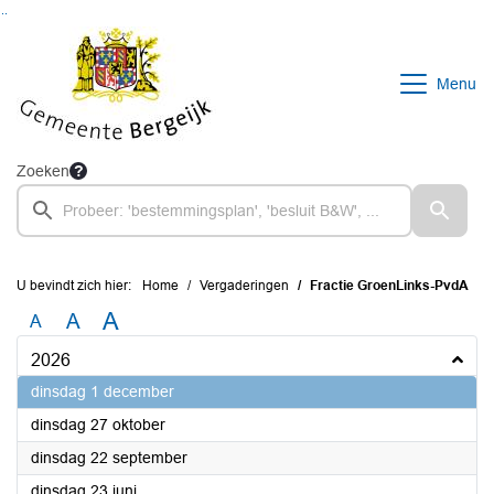
Ga naar de inhoud van deze pagina
Ga naar het zoeken
Ga naar het menu
Menu
Zoeken
U bevindt zich hier:
Home
Vergaderingen
Fractie GroenLinks-PvdA
A
A
A
2026
2026
dinsdag 1 december
2026
dinsdag 27 oktober
2026
dinsdag 22 september
2026
dinsdag 23 juni