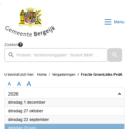
Ga naar de inhoud van deze pagina
Ga naar het zoeken
Ga naar het menu
Menu
Zoeken
U bevindt zich hier:
Home
Vergaderingen
Fractie GroenLinks-PvdA
A
A
A
2026
2026
dinsdag 1 december
2026
dinsdag 27 oktober
2026
dinsdag 22 september
2026
dinsdag 23 juni