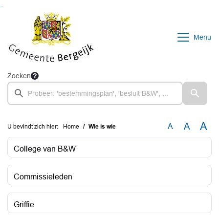
Ga naar de inhoud van deze pagina
Ga naar het zoeken
Ga naar het menu
Menu
Zoeken
A
A
A
U bevindt zich hier:
Home
Wie is wie
College van B&W
Commissieleden
Griffie