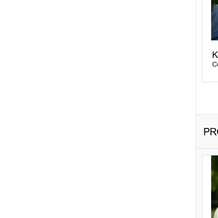
K
C
PRO