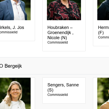
irkels, J. Jos
Houbraken –
Herm
ommissielid
Groenendijk ,
(F)
Nicole (N)
Commis
Commissielid
 Bergeijk
Sengers, Sanne
(S)
Commissielid