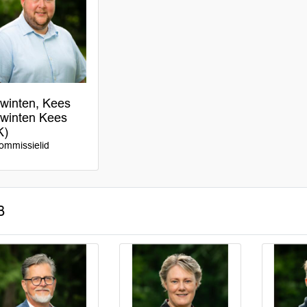
winten, Kees
winten Kees
K)
ommissielid
B