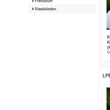
Presidium
Raadsleden
K
K
(
C
LP