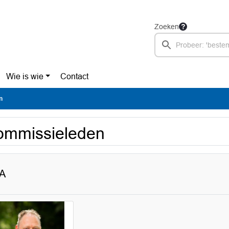
Zoeken
Wie is wie
Contact
n
ommissieleden
A