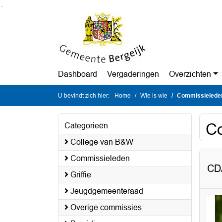
Ga naar de inhoud van deze pagina
Ga naar het zoeken
Ga naar het menu
Dashboard
Vergaderingen
Overzichten
U bevindt zich hier:
Home
Wie is wie
Commissielede
C
Categorieën
College van B&W
Commissieleden
CD
Griffie
Jeugdgemeenteraad
Overige commissies