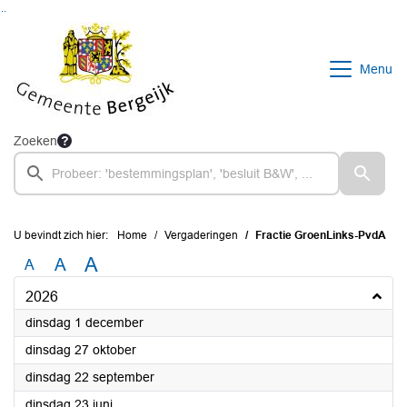
Ga naar de inhoud van deze pagina
Ga naar het zoeken
Ga naar het menu
Menu
Zoeken
U bevindt zich hier:
Home
Vergaderingen
Fractie GroenLinks-PvdA
A
A
A
2026
2026
dinsdag 1 december
2026
dinsdag 27 oktober
2026
dinsdag 22 september
2026
dinsdag 23 juni