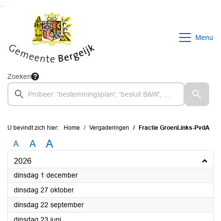
Ga naar de inhoud van deze pagina
Ga naar het zoeken
Ga naar het menu
Menu
Zoeken
U bevindt zich hier:
Home
Vergaderingen
Fractie GroenLinks-PvdA
A
A
A
2026
2026
dinsdag 1 december
2026
dinsdag 27 oktober
2026
dinsdag 22 september
2026
dinsdag 23 juni