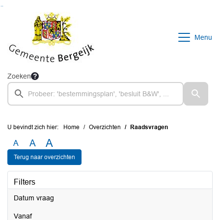
Ga naar de inhoud van deze pagina
Ga naar het zoeken
Ga naar het menu
Menu
Zoeken
U bevindt zich hier:
Home
Overzichten
Raadsvragen
A
A
A
Terug naar overzichten
Filters
Datum vraag
vanaf