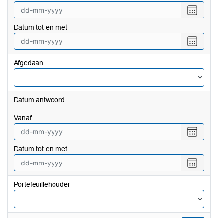
Selecte
een
Datum tot en met
datum
vanaf
Selecte
een
datum
Afgedaan
tot
en
met
Datum antwoord
vanaf
Selecte
een
Datum tot en met
datum
vanaf
Selecte
een
datum
Portefeuillehouder
tot
en
met