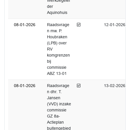
Werkbegelei
der
Aquinohuis
Afgedaan
08-01-2026
Raadsvrage
12-01-2026
n mw. P.
Houbraken
(LPB) over
RV
komgrenzen
bij
commissie
ABZ 13-01
Afgedaan
08-01-2026
Raadsvrage
13-02-2026
n dhr. T.
Jansen
(VVD) inzake
commissie
GZ 8a-
Actieplan
buitengebied