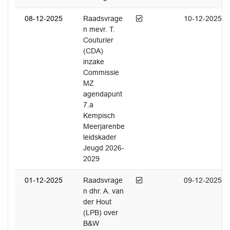
Afgedaan
08-12-2025
Raadsvrage
10-12-2025
n mevr. T.
Couturier
(CDA)
inzake
Commissie
MZ
agendapunt
7.a
Kempisch
Meerjarenbe
leidskader
Jeugd 2026-
2029
Afgedaan
01-12-2025
Raadsvrage
09-12-2025
n dhr. A. van
der Hout
(LPB) over
B&W