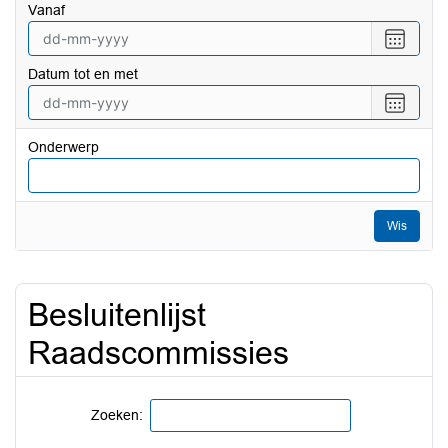
vanaf
Selecte
een
Datum tot en met
datum
vanaf
Selecte
een
datum
Onderwerp
tot
en
met
Wis
Besluitenlijst
Raadscommissies
Zoeken: