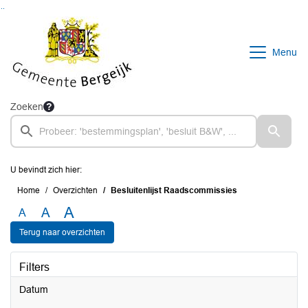
Ga naar de inhoud van deze pagina
Ga naar het zoeken
Ga naar het menu
Menu
Zoeken
U bevindt zich hier:
Home
Overzichten
Besluitenlijst Raadscommissies
A
A
A
Terug naar overzichten
Filters
Datum