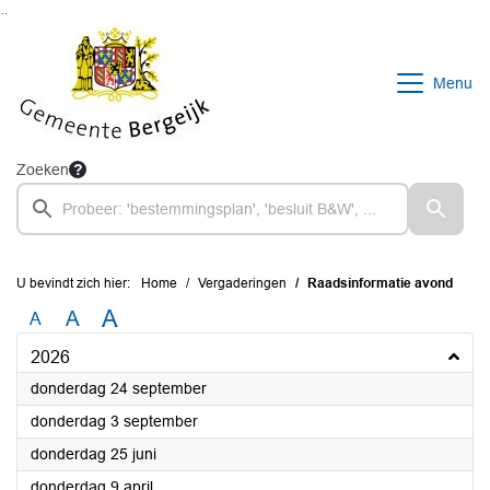
Ga naar de inhoud van deze pagina
Ga naar het zoeken
Ga naar het menu
Menu
Zoeken
U bevindt zich hier:
Home
Vergaderingen
Raadsinformatie avond
A
A
A
2026
2026
donderdag 24 september
2026
donderdag 3 september
2026
donderdag 25 juni
2026
donderdag 9 april