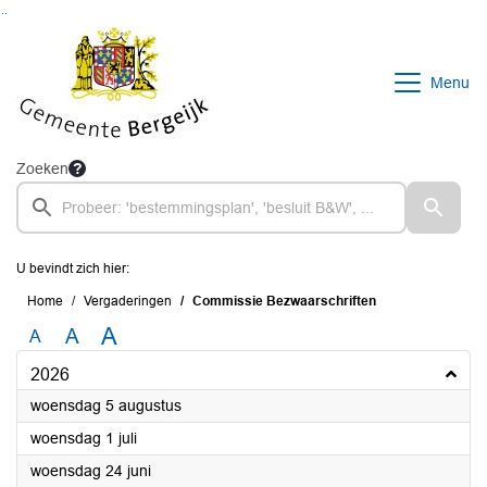
Ga naar de inhoud van deze pagina
Ga naar het zoeken
Ga naar het menu
Menu
Zoeken
U bevindt zich hier:
Home
Vergaderingen
Commissie Bezwaarschriften
A
A
A
2026
2026
woensdag 5 augustus
2026
woensdag 1 juli
2026
woensdag 24 juni