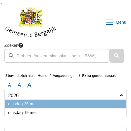
Ga naar de inhoud van deze pagina
Ga naar het zoeken
Ga naar het menu
Menu
Zoeken
U bevindt zich hier:
Home
Vergaderingen
Extra gemeenteraad
A
A
A
2026
2026
dinsdag 26 mei
2026
dinsdag 19 mei