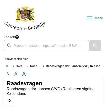
Ga naar de inhoud van deze pagina
Ga naar het zoeken
Ga naar het menu
Menu
Zoeken
U bevindt zich hier:
Home
Overzichten
Raadsvragen
Raadsvragen dhr. Jansen (VVD) Realiseren signing Kattendans
A
A
A
Raadsvragen
Raadsvragen dhr. Jansen (VVD) Realiseren signing
Kattendans
ID