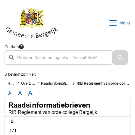
Ga naar de inhoud van deze pagina
Ga naar het zoeken
Ga naar het menu
Menu
Zoeken
U bevindt zich hier:
Home
Overzichten
Raadsinformatiebrieven
RIB Reglement van orde college Bergeijk
A
A
A
Raadsinformatiebrieven
RIB Reglement van orde college Bergeijk
ID
471