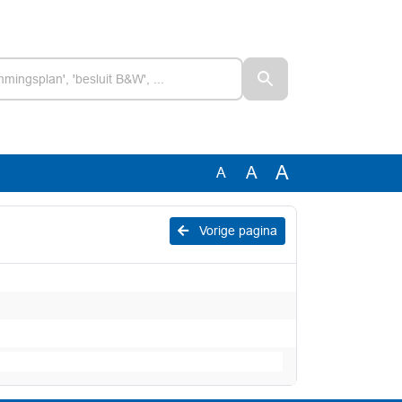
A
A
A
Vorige pagina