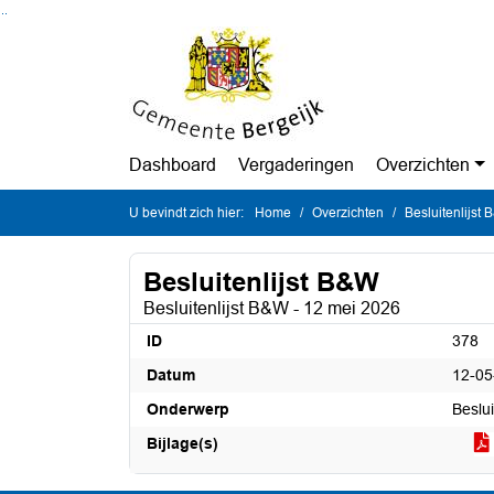
Ga naar de inhoud van deze pagina
Ga naar het zoeken
Ga naar het menu
Dashboard
Vergaderingen
Overzichten
U bevindt zich hier:
Home
Overzichten
Besluitenlijst
Besluitenlijst B&W
Besluitenlijst B&W - 12 mei 2026
ID
378
Datum
12-05
Onderwerp
Beslu
Bijlage(s)