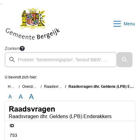
Ga naar de inhoud van deze pagina
Ga naar het zoeken
Ga naar het menu
Menu
Zoeken
U bevindt zich hier:
Home
Overzichten
Raadsvragen
Raadsvragen dhr. Geldens (LPB) Enderakkers
A
A
A
Raadsvragen
Raadsvragen dhr. Geldens (LPB) Enderakkers
ID
753