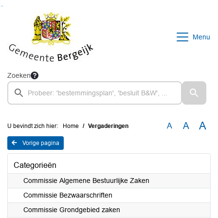
Ga naar de inhoud van deze pagina
Ga naar het zoeken
Ga naar het menu
Menu
Zoeken
A
A
A
U bevindt zich hier:
Home
Vergaderingen
Vorige pagina
Categorieën
Commissie Algemene Bestuurlijke Zaken
Commissie Bezwaarschriften
Commissie Grondgebied zaken