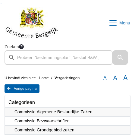
Ga naar de inhoud van deze pagina
Ga naar het zoeken
Ga naar het menu
Menu
Zoeken
A
A
A
U bevindt zich hier:
Home
Vergaderingen
Vorige pagina
Categorieën
Commissie Algemene Bestuurlijke Zaken
Commissie Bezwaarschriften
Commissie Grondgebied zaken